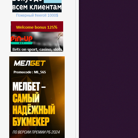
Покерный
freeroll
1000
$