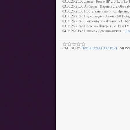
03.06.26 21:00 Дания - Конго ДР 2-0 1х и ТБ(1
03.06.26 21:00 Албания - Израиль 2-2 Обе заб
03.06.26 21:30 Португалия (мол) - С. Ирланди
03.06.26 21:45 Нидерланды - Алжир 2-0 Побед
03.06.26 21:45 Люксембург - Италия 1-3 ТБ(2
03.06.26 21:45 Польша - Нигерия 1-1 1х и ТМ(
04.06.26 03:45 Панама - Доминиканская
...
Re
CATEGORY:
ПРОГНОЗЫ НА СПОРТ
|
VIEWS