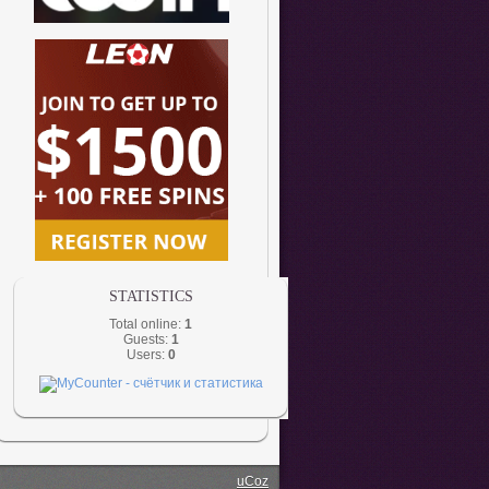
STATISTICS
Total online:
1
Guests:
1
Users:
0
uCoz