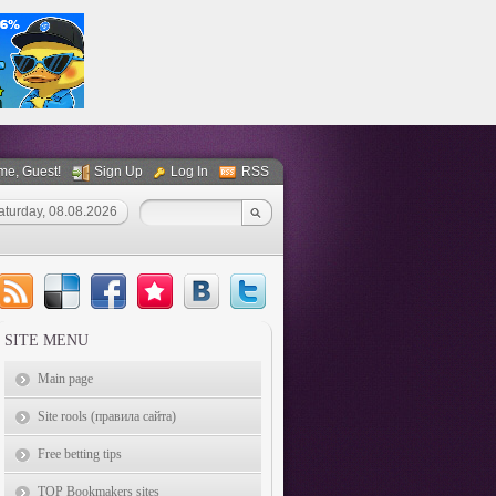
me
, Guest!
Sign Up
Log In
RSS
aturday, 08.08.2026
SITE MENU
Main page
Site rools (правила сайта)
Free betting tips
TOP Bookmakers sites