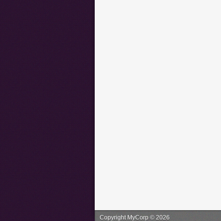
Copyright MyCorp © 2026