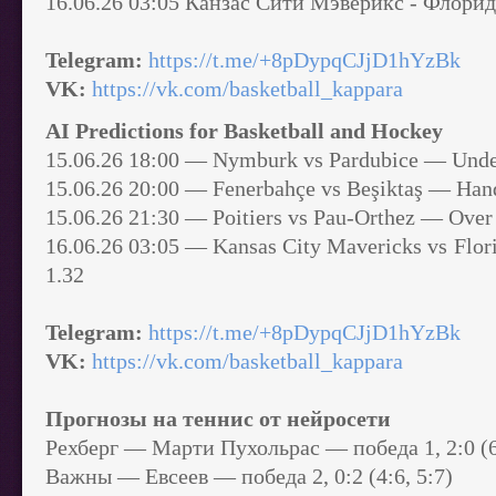
16.06.26 03:05 Канзас Сити Мэверикс - Флорид
Telegram:
https://t.me/+8pDypqCJjD1hYzBk
VK:
https://vk.com/basketball_kappara
AI Predictions for Basketball and Hockey
15.06.26 18:00 — Nymburk vs Pardubice — Unde
15.06.26 20:00 — Fenerbahçe vs Beşiktaş — Han
15.06.26 21:30 — Poitiers vs Pau-Orthez — Over
16.06.26 03:05 — Kansas City Mavericks vs Flo
1.32
Telegram:
https://t.me/+8pDypqCJjD1hYzBk
VK:
https://vk.com/basketball_kappara
Прогнозы на теннис от нейросети
Рехберг — Марти Пухольрас — победа 1, 2:0 (6:
Важны — Евсеев — победа 2, 0:2 (4:6, 5:7)