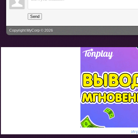
Send
Copyright MyCorp © 2026
И
г