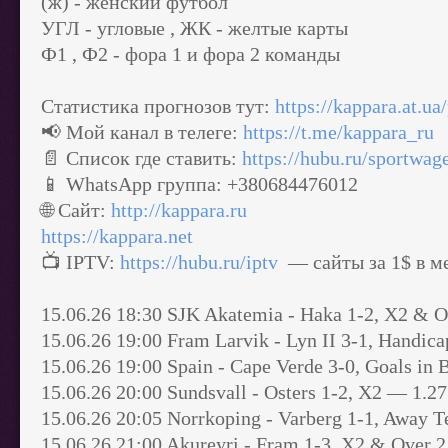
(ж) - женский футбол
УГЛ - угловые , ЖК - желтые карты
Ф1 , Ф2 - фора 1 и фора 2 команды
Статистика прогнозов тут:
https://kappara.at.ua
📢 Мой канал в телеге:
https://t.me/kappara_ru
📄 Список где ставить:
https://hubu.ru/sportwag
📱 WhatsApp группа: +380684476012
🌐 Сайт:
http://kappara.ru
https://kappara.net
📺 IPTV:
https://hubu.ru/iptv
— сайты за 1$ в м
15.06.26 18:30 SJK Akatemia - Haka 1-2, X2 & 
15.06.26 19:00 Fram Larvik - Lyn II 3-1, Handica
15.06.26 19:00 Spain - Cape Verde 3-0, Goals in
15.06.26 20:00 Sundsvall - Osters 1-2, X2 — 1.27
15.06.26 20:05 Norrkoping - Varberg 1-1, Away 
15.06.26 21:00 Akureyri - Fram 1-3, X2 & Over 