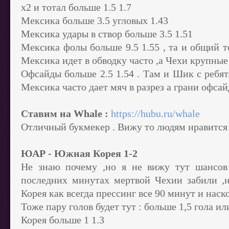
х2 и тотал больше 1.5 1.7
Мексика больше 3.5 угловых 1.43
Мексика удары в створ больше 3.5 1.51
Мексика фолы больше 9.5 1.55 , та и общий т
Мексика идет в обводку часто ,а Чехи крупные 
Офсайды больше 2.5 1.54 . Там и Шик с ребя
Мексика часто дает мяч в разрез а грани офсай
Ставим на Whale :
https://hubu.ru/whale
Отличный букмекер . Вижу то людям нравится 
ЮАР - Южная Корея 1-2
Не знаю почему ,но я не вижу тут шансо
последних минутах мертвой Чехии забили ,н
Корея как всегда прессинг все 90 минут и наск
Тоже пару голов будет тут : больше 1,5 гола ил
Корея больше 1 1.3