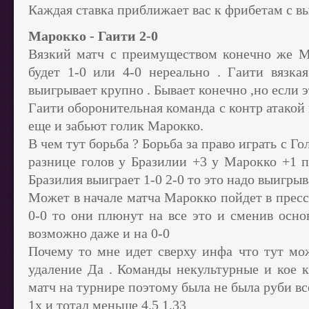
Каждая ставка приближает вас к фрибетам с в
Марокко - Гаити 2-0
Вязкий матч с преимуществом конечно же Ма
будет 1-0 или 4-0 нереально . Гаити вязка
выигрывает крупно . Бывает конечно ,но если 
Гаити оборонительная команда с контр атакой
еще и забьют голик Марокко.
В чем тут борьба ? Борьба за право играть с Г
разнице голов у Бразилии +3 у Марокко +1 п
Бразилия выиграет 1-0 2-0 то это надо выигрыв
Может в начале матча Марокко пойдет в пресси
0-0 то они плюнут на все это и сменив осно
возможно даже и на 0-0
Почему то мне идет сверху инфа что тут мо
удаление Да . Команды некультурные и кое 
матч на турнире поэтому была не была руби все
1х и тотал меньше 4.5 1.33