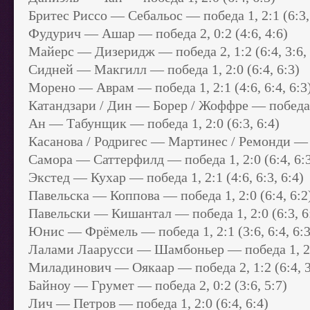
Бритес Риссо — Себальос — победа 1, 2:1 (6:3, 
Фудурич — Ашар — победа 2, 0:2 (4:6, 4:6)
Майерс — Дизеридж — победа 2, 1:2 (6:4, 3:6, 
Сидней — Макгилл — победа 1, 2:0 (6:4, 6:3)
Морено — Аврам — победа 1, 2:1 (4:6, 6:4, 6:3
Катандзари / Дин — Борер / Жоффре — победа 2, 
Ан — Табунщик — победа 1, 2:0 (6:3, 6:4)
Касанова / Родригес — Мартинес / Ремонди — поб
Самора — Саттерфилд — победа 1, 2:0 (6:4, 6:
Экстед — Кухар — победа 1, 2:1 (4:6, 6:3, 6:4)
Павельска — Коппова — победа 1, 2:0 (6:4, 6:2
Павельски — Кишантал — победа 1, 2:0 (6:3, 6
Юнис — Фрёмель — победа 1, 2:1 (3:6, 6:4, 6:3
Лалами Лаарусси — Шамбоньер — победа 1, 2:0
Миладинович — Оякаар — победа 2, 1:2 (6:4, 3:
Байноу — Грумет — победа 2, 0:2 (3:6, 5:7)
Лич — Петров — победа 1, 2:0 (6:4, 6:4)