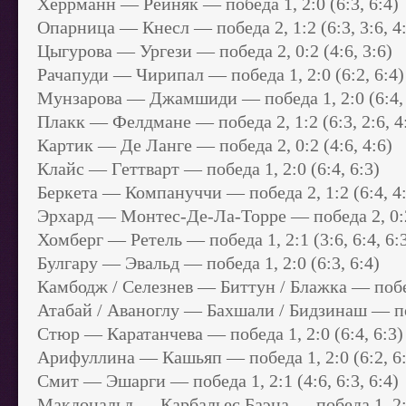
Херрманн — Рейняк — победа 1, 2:0 (6:3, 6:4)
Опарница — Кнесл — победа 2, 1:2 (6:3, 3:6, 4
Цыгурова — Ургези — победа 2, 0:2 (4:6, 3:6)
Рачапуди — Чирипал — победа 1, 2:0 (6:2, 6:4)
Мунзарова — Джамшиди — победа 1, 2:0 (6:4, 
Плакк — Фелдмане — победа 2, 1:2 (6:3, 2:6, 4
Картик — Де Ланге — победа 2, 0:2 (4:6, 4:6)
Клайс — Геттварт — победа 1, 2:0 (6:4, 6:3)
Беркета — Компануччи — победа 2, 1:2 (6:4, 4:
Эрхард — Монтес-Де-Ла-Торре — победа 2, 0:2 
Хомберг — Ретель — победа 1, 2:1 (3:6, 6:4, 6:
Булгару — Эвальд — победа 1, 2:0 (6:3, 6:4)
Камбодж / Селезнев — Биттун / Блажка — победа 
Атабай / Аваноглу — Бахшали / Бидзинаш — побе
Стюр — Каратанчева — победа 1, 2:0 (6:4, 6:3)
Арифуллина — Кашьяп — победа 1, 2:0 (6:2, 6:
Смит — Эшарги — победа 1, 2:1 (4:6, 6:3, 6:4)
Макдональд — Карбальес Баэна — победа 1, 2:1 