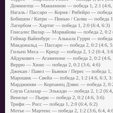
Домингеш — Маккеннон — победа 1, 2:1 (4:6, 6
Нагаль / Пассаро — Корня / Рибейро — победа 2,
Бобишон / Катри — Пинью / Силва — победа 1, 2
Лагербом — Хартиг — победа 1, 2:0 (6:4, 6:3)
Гонсалес Вилар — Морвайова — победа 2, 0:2 (
Геймар Вайенбург — Алькала Гурри — победа 2, 
Макдональд — Пассаро — победа 2, 0:2 (4:6, 5
Гильен Меса — Крецу — победа 2, 1:2 (6:4, 3:6,
Айдукович — Агаменоне — победа 2, 0:2 (4:6, 
Веррю — Хюнс — победа 2, 0:2 (3:6, 4:6)
Джекан / Павел — Бьянки / Перес — победа 1, 2:
Марошик — Свейн — победа 2, 1:2 (4:6, 6:3, 3:
Марджинян — Корпанец Дэвис — победа 2, 0:2 
Соуза Салазар — Элькади — победа 2, 1:2 (6:4, 
Венельт — Пьери — победа 2, 0:2 (4:6, 3:6)
Трифи — Росс — победа 1, 2:0 (6:4, 6:2)
Мотье — Мартенс — победа 2, 1:2 (3:6, 6:4, 4: