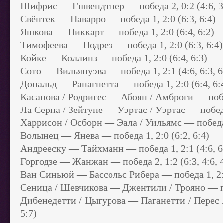
Шифрис — Гшвендтнер — победа 2, 0:2 (4:6, 3
Свёнтек — Наварро — победа 1, 2:0 (6:3, 6:4)
Яшкова — Пиккарт — победа 1, 2:0 (6:4, 6:2)
Тимофеева — Подрез — победа 1, 2:0 (6:3, 6:4)
Койке — Коллинз — победа 1, 2:0 (6:4, 6:3)
Сото — Вильянуэва — победа 1, 2:1 (4:6, 6:3, 6
Дональд — Рапагнетта — победа 1, 2:0 (6:4, 6:
Касанова / Родригес — Абоян / Амброги — победа
Ла Серна / Зейтуне — Уэртас / Уэртас — победа 2
Харрисон / Осборн — Эала / Уильямс — победа 2
Волынец — Янева — победа 1, 2:0 (6:2, 6:4)
Андрееску — Тайхманн — победа 1, 2:1 (4:6, 6:
Горгодзе — Жанжан — победа 2, 1:2 (6:3, 4:6, 4
Ван Синьюй — Бассольс Рибера — победа 1, 2:0
Сеница / Шевчикова — Джентили / Трояно — поб
Дибенедетти / Цыгурова — Паганетти / Перес Ал
5:7)