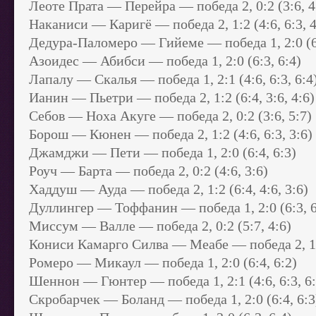
Леоте Прата — Перейра — победа 2, 0:2 (3:6, 4
Наканиси — Каригё — победа 2, 1:2 (4:6, 6:3, 4
Дедура-Паломеро — Гийеме — победа 1, 2:0 (6:
Азоидес — Абибси — победа 1, 2:0 (6:3, 6:4)
Лапалу — Скалья — победа 1, 2:1 (4:6, 6:3, 6:4
Ианин — Пьетри — победа 2, 1:2 (6:4, 3:6, 4:6)
Себов — Ноха Акуге — победа 2, 0:2 (3:6, 5:7)
Борош — Кюнен — победа 2, 1:2 (4:6, 6:3, 3:6)
Джамджи — Пети — победа 1, 2:0 (6:4, 6:3)
Роуч — Барта — победа 2, 0:2 (4:6, 3:6)
Хаддуш — Ауда — победа 2, 1:2 (6:4, 4:6, 3:6)
Дуллингер — Тоффанин — победа 1, 2:0 (6:3, 6
Миссум — Валле — победа 2, 0:2 (5:7, 4:6)
Кониси Камарго Силва — Меабе — победа 2, 1:2 
Ромеро — Микаул — победа 1, 2:0 (6:4, 6:2)
Шеннон — Гюнтер — победа 1, 2:1 (4:6, 6:3, 6:
Скробарчек — Боланд — победа 1, 2:0 (6:4, 6:3