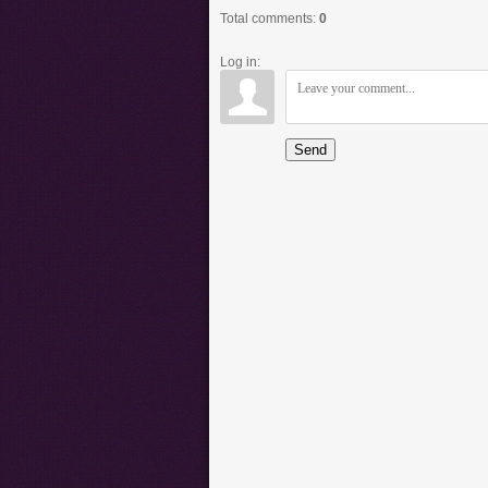
Total comments
:
0
Log in:
Send