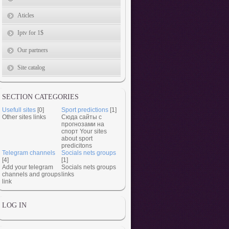
Aticles
Iptv for 1$
Our partners
Site catalog
SECTION CATEGORIES
Usefull sites
[0]
Sport predictions
[1]
Other sites links
Сюда сайты с
прогнозами на
спорт Your sites
about sport
predicitons
Telegram channels
Socials nets groups
[4]
[1]
Add your telegram
Socials nets groups
channels and groups
links
link
LOG IN