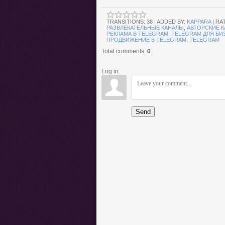
TRANSITIONS
:
38
|
ADDED BY
:
KAPPARA
|
RA
РАЗВЛЕКАТЕЛЬНЫЕ КАНАЛЫ
,
АВТОРСКИЕ 
РЕКЛАМА В TELEGRAM
,
TELEGRAM ДЛЯ БИ
ПРОДВИЖЕНИЕ В TELEGRAM
,
TELEGRAM
Total comments
:
0
Log in:
Send