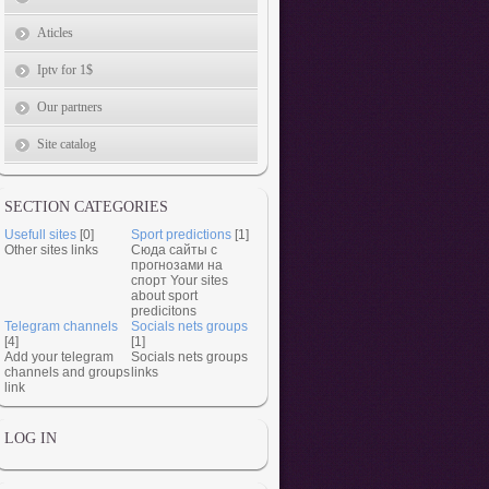
Aticles
Iptv for 1$
Our partners
Site catalog
SECTION CATEGORIES
Usefull sites
[0]
Sport predictions
[1]
Other sites links
Сюда сайты с
прогнозами на
спорт Your sites
about sport
predicitons
Telegram channels
Socials nets groups
[4]
[1]
Add your telegram
Socials nets groups
channels and groups
links
link
LOG IN