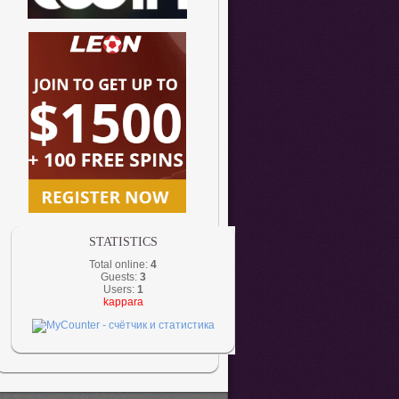
STATISTICS
Total online:
4
Guests:
3
Users:
1
kappara