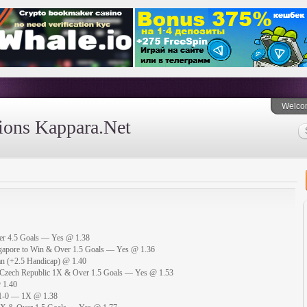
Welco
tions Kappara.Net
der 4.5 Goals — Yes @ 1.38
ngapore to Win & Over 1.5 Goals — Yes @ 1.36
an (+2.5 Handicap) @ 1.40
 Czech Republic 1X & Over 1.5 Goals — Yes @ 1.53
 1.40
 1-0 — 1X @ 1.38