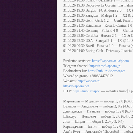
31.05.26 18:30 Poland - Ukraine 2-1 — Poland
31.05.26 19:30 Deportivo La Coruña - Las Palm
31.05.26 19:30 Burgos - FC Andorra 2-0 — 1X
31.05.26 19:30 Zaragoza - Malaga 1-2 — X2 & 
31.05.26 19:30 Gent - Genk 1-2 — Genk Team T
31.05.26 21:30 Estudiantes - Rosario Central 1-
31.05.26 21:45 Germany - Finland 4-0 — Germ
31.05.26 22:00 Cordoba - Huesca 2-1 — 1X & 
31.05.26 22:30 USA - Senegal 2-1 — 1X @ 1.4
01.06.26 00:30 Brazil - Panama 2-0 — Panama (
01.06.26 01:00 Racing Club - Defensa y Justici
Prediction statistics:
https://kappara.at.ua/photo
Telegram channel:
https://t.me/kappara_ru
Bookmakers list:
https://hubu.ru/sportwager
WhatsApp group: +380684476012
Websites:
http://kappara.ru
https://kappara.net
IPTV:
https://hubu.ru/iptv
— websites from $1 p
Марковски — Мурариу — победа 1, 2:0 (6:4, 6
Вукадин — Айдукович — победа 2, 0:2 (4:6, 3
Дзантедески — Иванова — победа 1, 2:0 (6:3, 
Шёнхаус — Петкович — победа 1, 2:0 (6:4, 6:2
Лим — Шидат — победа 1, 2:0 (6:3, 6:4)
Керемедчиев — Баянт — победа 1, 2:0 (6:4, 6:
Атай / Курт — Арыстанбе / Дюссебай — победа 2