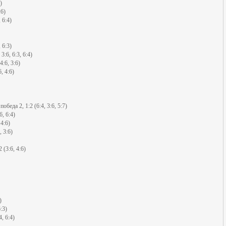
)
:6)
 6:4)
 6:3)
:6, 6:3, 6:4)
:6, 3:6)
, 4:6)
беда 2, 1:2 (6:4, 3:6, 5:7)
, 6:4)
4:6)
 3:6)
(3:6, 4:6)
)
:3)
, 6:4)