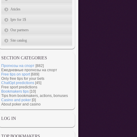
Aticles
Iptv for 1$
Our partners
Site catalog
SECTION CATEGORIES
Прогнозы на спорт
[882]
Ежедневные прогнозы на спорт
Free tips on sport
[689]
Only free tips for your bets
ChatGpt predictions
[45]
Free sport predictions
Bookmakers tips
[10]
Tips from bookmakers, actions, bonuses
Casino and poker
[0]
About poker and casino
LOG IN
TOP BOOKMAKERS