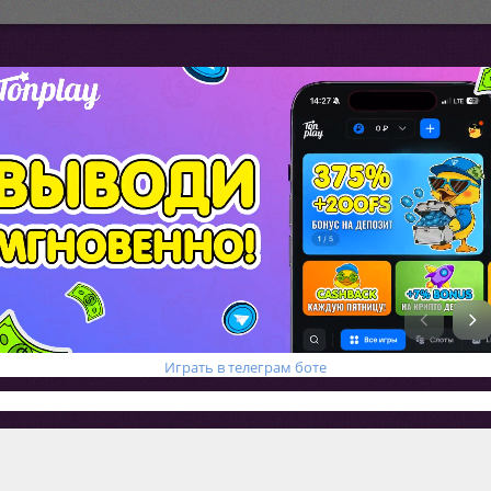
И
грать в телеграм боте