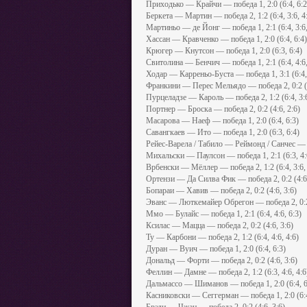
Приходько — Крайчи — победа 1, 2:0 (6:4, 6:2
Беркета — Мартин — победа 2, 1:2 (6:4, 3:6, 4
Мартиньо — де Йонг — победа 1, 2:1 (6:4, 3:6,
Хассан — Кравченко — победа 1, 2:0 (6:4, 6:4)
Крюгер — Кнутсон — победа 1, 2:0 (6:3, 6:4)
Свитолина — Бенчич — победа 1, 2:1 (6:4, 4:6,
Ходар — Карреньо-Буста — победа 1, 3:1 (6:4, 3
Франкини — Перес Мельядо — победа 2, 0:2 (4
Пурцеладзе — Кароль — победа 2, 1:2 (6:4, 3:6
Портнер — Броска — победа 2, 0:2 (4:6, 2:6)
Масарова — Наеф — победа 1, 2:0 (6:4, 6:3)
Савангкаев — Ито — победа 1, 2:0 (6:3, 6:4)
Рейес-Варела / Табило — Реймонд / Санчес — по
Михальски — Паулсон — победа 1, 2:1 (6:3, 4:6
Врбенски — Мёллер — победа 2, 1:2 (6:4, 3:6, 
Ортензи — Да Силва Фик — победа 2, 0:2 (4:6,
Бопараи — Хавив — победа 2, 0:2 (4:6, 3:6)
Эванс — Люткемайер Обрегон — победа 2, 0:2 
Ммо — Булайс — победа 1, 2:1 (6:4, 4:6, 6:3)
Ксилас — Мацца — победа 2, 0:2 (4:6, 3:6)
Ту — Карбони — победа 2, 1:2 (6:4, 4:6, 4:6)
Дуран — Вуич — победа 1, 2:0 (6:4, 6:3)
Дональд — Форти — победа 2, 0:2 (4:6, 3:6)
Феллин — Дамне — победа 2, 1:2 (6:3, 4:6, 4:6
Дальмассо — Шиманов — победа 1, 2:0 (6:4, 6
Касниковски — Сеггерман — победа 1, 2:0 (6:4