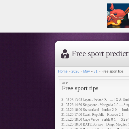
Free sport predic
Home
»
2026
»
May
»
31
»
Free sport tips
08:14
Free sport tips
31.05.26 13:25 Japan - Iceland 2-1 — 1X & Un
31.05.26 14:30 Singapore - Mongolia 2-0 — Si
31.05.26 16:00 Switzerland - Jordan 2-0 — Jord
31.05.26 17:00 Czech Republic - Kosovo 2-1 —
31.05.26 18:00 Cape Verde - Serbia 0-1 — X2 @
31.05.26 18:00 BATE Borisov - Dnepr Mogilev