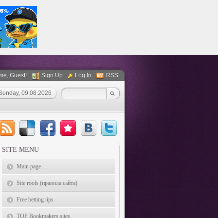
me
, Guest!
Sign Up
Log In
RSS
Sunday, 09.08.2026
SITE MENU
Main page
Site rools (правила сайта)
Free betting tips
TOP Bookmakers sites