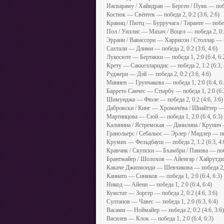
Иасвараму / Хайндрав — Берген / Пуяк — побед
Костюк — Свёнтек — победа 2, 0:2 (3:6, 2:6)
Кравиц / Пютц — Бурручага / Тиранте — победа 
Пол / Уиллис — Махач / Воцел — победа 2, 0:2 
Эррани / Вавассори — Харрисон / Столлар — поб
Сахтали — Длими — победа 2, 0:2 (3:6, 4:6)
Лукосюте — Бертакки — победа 1, 2:0 (6:4, 6:
Крету — Саккелларидис — победа 2, 1:2 (6:3, 4
Руджери — Дэй — победа 2, 0:2 (3:6, 4:6)
Миннен — Грунчакова — победа 1, 2:0 (6:4, 6:
Баррето Санчес — Стырбу — победа 1, 2:0 (6:3
Шимунджа — Фюле — победа 2, 0:2 (4:6, 3:6)
Дабровски / Кинг — Хромачёва / Шнайттер — по
Мартинцова — Сюй — победа 1, 2:0 (6:4, 6:3)
Калинина / Ястремская — Данилина / Крунич — п
Гранольерс / Себальос — Эрлер / Мидлер — побе
Крумих — Фельдбауш — победа 2, 1:2 (6:3, 4:6
Кравчик / Скупски — Бхамбри / Панова — побед
Брантмайер / Шолохов — Айенгар / Хайрутдинов
Какаче Джизмонди — Шевчикова — победа 2, 0
Каниато — Синяков — победа 1, 2:0 (6:4, 6:3)
Никод — Айени — победа 1, 2:0 (6:4, 6:4)
Кумстат — Зоргер — победа 2, 0:2 (4:6, 3:6)
Султанов — Чавес — победа 1, 2:0 (6:3, 6:4)
Васами — Ноймайер — победа 2, 0:2 (4:6, 3:6)
Василев — Клок — победа 1, 2:0 (6:4, 6:3)