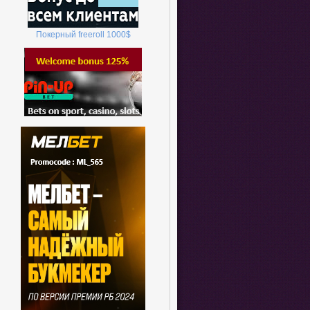
Покерный
freeroll
1000
$