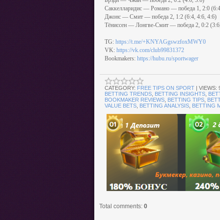
Брэди — Чжан — победа 2, 0:2 (4:6, 3:6)
Саккелларидис — Романо — победа 1, 2:0 (6:4,
Джонс — Смит — победа 2, 1:2 (6:4, 4:6, 4:6)
Тёниссен — Лонгве-Смит — победа 2, 0:2 (3:6,
TG:
https://t.me/+KNYAGgswzfoxMWY0
VK:
https://vk.com/club99831372
Bookmakers:
https://hubu.ru/sportwager
CATEGORY
:
FREE TIPS ON SPORT
|
VIEWS
:
BETTING TRENDS
,
BETTING INSIGHTS
,
BET
BOOKMAKER REVIEWS
,
BETTING TIPS
,
BETT
VALUE BETS
,
BETTING ANALYSIS
,
BETTING 
Total comments
:
0