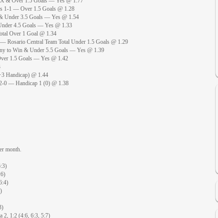
 1X & Over 1.5 Goals — Yes @ 1.77
as 1-1 — Over 1.5 Goals @ 1.28
 & Under 3.5 Goals — Yes @ 1.54
Under 4.5 Goals — Yes @ 1.33
otal Over 1 Goal @ 1.34
0 — Rosario Central Team Total Under 1.5 Goals @ 1.29
any to Win & Under 5.5 Goals — Yes @ 1.39
Over 1.5 Goals — Yes @ 1.42
3
+3 Handicap) @ 1.44
a 2-0 — Handicap 1 (0) @ 1.38
er month.
:3)
:6)
6:4)
)
3)
, 1:2 (4:6, 6:3, 5:7)