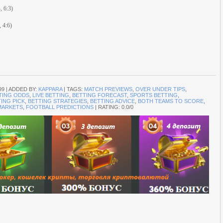
 6:3)
 4:6)
99
|
ADDED BY
:
KAPPARA
|
TAGS
:
MATCH PREVIEWS
,
OVER UNDER TIPS
,
TING ODDS
,
LIVE BETTING
,
BETTING FORECAST
,
SPORTS BETTING
,
ING PICK
,
BETTING STRATEGIES
,
BETTING ADVICE
,
BOTH TEAMS TO SCORE
,
MARKETS
,
FOOTBALL PREDICTIONS
|
RATING
:
0.0
/
0