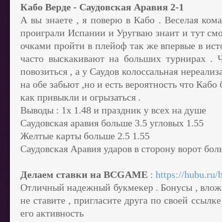
Кабо Верде - Саудовская Аравия 2-1
А вы знаете , я поверю в Кабо . Веселая ком
проиграли Испании и Уругваю знаит и тут смог
очками пройти в плейоф так же впервые в ис
часто выскакивают на больших турнирах . 
повозиться , а у Саудов колоссальная нереали
на обе забьют ,но и есть вероятность что Кабо
как привыкли и огрызаться .
Выводы : 1х 1.48 и праздник у всех на душе
Саудовская аравия больше 3.5 угловых 1.55
Желтые карты больше 2.5 1.55
Саудовская Аравия ударов в сторону ворот боль
Делаем ставки на BCGAME
:
https://hubu.ru
Отличный надежный букмекер . Бонусы , вложе
не ставите , пригласите друга по своей ссылке
его активность