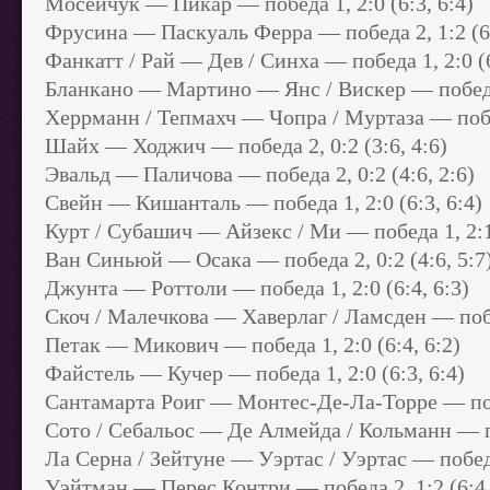
Мосейчук — Пикар — победа 1, 2:0 (6:3, 6:4)
Фрусина — Паскуаль Ферра — победа 2, 1:2 (6:3
Фанкатт / Рай — Дев / Синха — победа 1, 2:0 (6
Бланкано — Мартино — Янс / Вискер — победа 2,
Херрманн / Тепмахч — Чопра / Муртаза — победа
Шайх — Ходжич — победа 2, 0:2 (3:6, 4:6)
Эвальд — Паличова — победа 2, 0:2 (4:6, 2:6)
Свейн — Кишанталь — победа 1, 2:0 (6:3, 6:4)
Курт / Субашич — Айзекс / Ми — победа 1, 2:1 (
Ван Синьюй — Осака — победа 2, 0:2 (4:6, 5:7
Джунта — Роттоли — победа 1, 2:0 (6:4, 6:3)
Скоч / Малечкова — Хаверлаг / Ламсден — побед
Петак — Микович — победа 1, 2:0 (6:4, 6:2)
Файстель — Кучер — победа 1, 2:0 (6:3, 6:4)
Сантамарта Роиг — Монтес-Де-Ла-Торре — побед
Сото / Себальос — Де Алмейда / Кольманн — поб
Ла Серна / Зейтуне — Уэртас / Уэртас — победа 2
Уэйтман — Перес Контри — победа 2, 1:2 (6:4, 