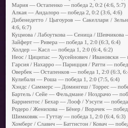
Мария — Остапенко — победа 2, 0:2 (4:6, 5:7)
Алкая — Андалоро — победа 2, 0:2 (3:6, 4:6)
Дибенедетто / Цыгоуров — Сакеллари / Зельни
4:6, 6:7)
Куцмова / Лабоуткова — Сеница / Шевчикова — п
Зайферт — Ривера — победа 1, 2:0 (6:3, 6:4)
Холдер — Касл — победа 1, 2:0 (6:4, 6:2)
Неос / Циципас — Хусейнович / Ивановски — поб
Гарсия / Нахарро — Парицция / Ратти — победа 2
Овербек — Остапенков — победа 1, 2:0 (6:3, 6:
Кулибали — Роша — победа 1, 2:0 (7:5, 6:4)
Хэндс / Саммерс — Домингеш / Торрес — победа
Бартель / Сейе — Фельдмане / Ноздрачо — победа
Барриентос / Бехар — Лооф / Уэсуги — победа 1,
Родеро / Женихова — Бёнер / Ворачек — победа 2
Шимковяк — Гуттау — победа 1, 2:0 (6:4, 6:3)
Хомберг / Славич — Баттистон / Ковач — победа 