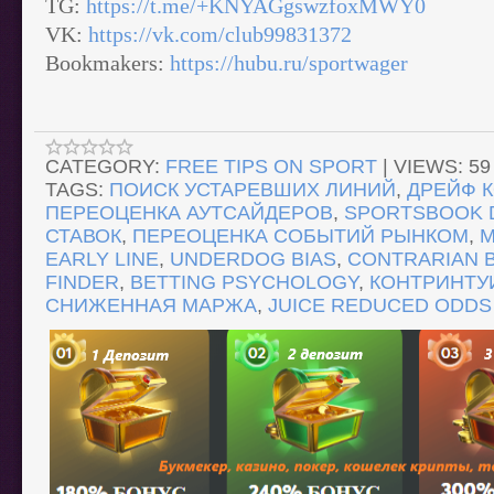
TG:
https://t.me/+KNYAGgswzfoxMWY0
VK:
https://vk.com/club99831372
Bookmakers:
https://hubu.ru/sportwager
CATEGORY
:
FREE TIPS ON SPORT
|
VIEWS
:
59
TAGS
:
ПОИСК УСТАРЕВШИХ ЛИНИЙ
,
ДРЕЙФ 
ПЕРЕОЦЕНКА АУТСАЙДЕРОВ
,
SPORTSBOOK 
СТАВОК
,
ПЕРЕОЦЕНКА СОБЫТИЙ РЫНКОМ
,
M
EARLY LINE
,
UNDERDOG BIAS
,
CONTRARIAN 
FINDER
,
BETTING PSYCHOLOGY
,
КОНТРИНТУ
СНИЖЕННАЯ МАРЖА
,
JUICE REDUCED ODDS