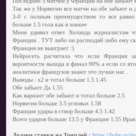
Последние 5 матчей у Франции на обе забьют 
Так же у Норвегии все матчи на обе забьют и
3-0 с полным преимуществом то все равно
больше 1.5 гола как в хоккее
Меня удивил ответ Холанда журналистам ч
Франции . ТУТ либо он распиздяй либо ему ск
Франция не выиграет :)
Нейросеть расчитала что если Франция з
вероятности выхода в финал 90% а если со вт
аналитики французов знают это лучше нас .
Выводы : х2 и тотал больше 1.5 1.45
Обе забьют Да 1.55
Как вариант обе забьют и тотал больше 2.5
Норвегия больше 3.5 угловых 1.58
Франция удары в створ больше 4.5 1.42
Всего ударов больше 13.5 у Франции 1.55 Ирак
Делаем ставки на Тонплей :
https://hubu.ru/t