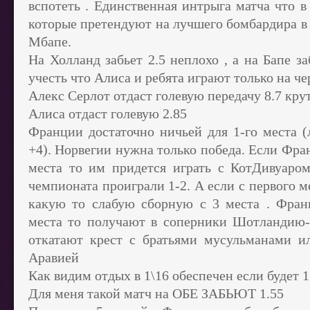
вспотеть . Единственная интрыга матча что в
которые претендуют на лучшего бомбардира в
Мбапе.
На Холланд забьет 2.5 неплохо , а на Бапе з
учесть что Алиса и ребята играют только на че
Алекс Серлот отдаст голевую передачу 8.7 круто
Алиса отдаст голевую 2.85
Франции достаточно ничьей для 1-го места (
+4). Норвегии нужна только победа. Если Фра
места то им придется играть с КотДивуаром
чемпионата проиграли 1-2. А если с первого 
какую то слабую сборную с 3 места . Фран
места то получают в соперники Шотландию-
откатают крест с братьями мусульманами и
Аравией
Как видим отдых в 1\16 обеспечен если будет 1
Для меня такой матч на ОБЕ ЗАБЬЮТ 1.55