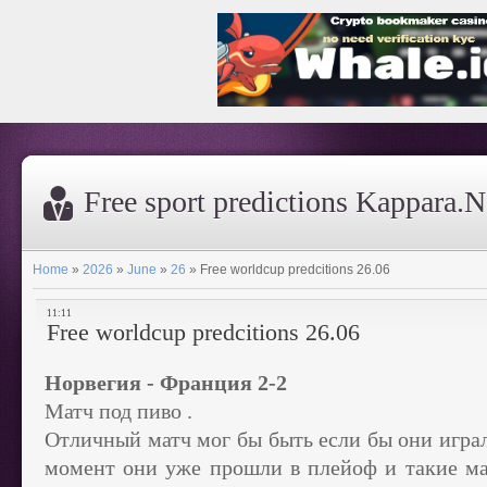
Free sport predictions Kappara.N
Home
»
2026
»
June
»
26
»
Free worldcup predcitions 26.06
11:11
Free worldcup predcitions 26.06
Норвегия - Франция 2-2
Матч под пиво .
Отличный матч мог бы быть если бы они играл
момент они уже прошли в плейоф и такие м