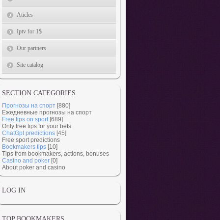
Aticles
Iptv for 1$
Our partners
Site catalog
SECTION CATEGORIES
Прогнозы на спорт
[880]
Ежедневные прогнозы на спорт
Free tips on sport
[689]
Only free tips for your bets
ChatGpt predictions
[45]
Free sport predictions
Bookmakers tips
[10]
Tips from bookmakers, actions, bonuses
Casino and poker
[0]
About poker and casino
LOG IN
TOP BOOKMAKERS