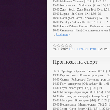
15:00 Mallorca - Villarreal | F2(+1) | 1.27 | 1:1
15:00 Nordsjaelland - Midtjylland | Over 2.5 | 1.4
15:00 Zenit - Sochi | Zenit Team Total Over 1.5 | 1
15:00 Lugano - St. Gallen | 1X | 1.36 | 2:1
16:00 Nottingham Forest - Newcastle | 1X | 1.6 | 
16:00 Burnley - Aston Villa | Over 2 | 1.36 | 1:2
16:00 Crystal Palace - Everton | Both teams to sco
16:00 Cremonese - Pisa | Cremonese not to lose &
...
Read more »
CATEGORY:
FREE TIPS ON SPORT
|
VIEWS:
Прогнозы на спорт
12:30 Оренбург - Крылья Советов | Ф2(+1) | 1.
13:30 Верона - Комо | Комо не проиграет и ТБ(1.
14:00 Селтик - Рейнджерс | Селтик не проиграет 
14:30 Гент - Андерлехт | Обе забьют: Да | 1.61 
14:30 Герта - Фюрт | Ф2(+1.5) | 1.31 | 1:1
14:30 Мюнстер - Дармштадт 98 | ТБ(2.5) | 1.58 
14:30 Фортуна Дюссельдорф - Эльверсберг | Эль
15:00 Мальорка - Вильярреал | Ф2(+1) | 1.27 | 
15:00 Норшелланн - Мидтъюлланн | ТБ(2.5) | 1.
15:00 Зенит - Сочи | Зенит ИТБ1(1.5) | 1.27 | 3: