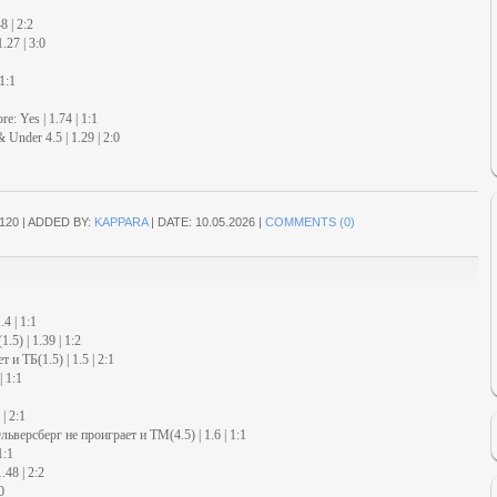
8 | 2:2
.27 | 3:0
1:1
re: Yes | 1.74 | 1:1
 Under 4.5 | 1.29 | 2:0
120
|
ADDED BY:
KAPPARA
|
DATE:
10.05.2026
|
COMMENTS (0)
4 | 1:1
5) | 1.39 | 1:2
и ТБ(1.5) | 1.5 | 2:1
| 1:1
| 2:1
версберг не проиграет и ТМ(4.5) | 1.6 | 1:1
1:1
48 | 2:2
0