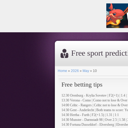
Free sport predic
Home
»
2026
»
May
»
10
Free betting tips
12:30 Orenburg - Krylia Sovetov | F2(+1) | 1.4 | 
13:30 Verona - Como | Como not to lose & Over 1
14:00 Celtic - Rangers | Celtic not to lose & Over 
14:30 Gent - Anderlecht | Both teams to score: Yes
14:30 Hertha - Furth | F2(+1.5) | 1.31 | 1:1
14:30 Munster - Darmstadt 98 | Over 2.5 | 1.58 | 
14:30 Fortuna Dusseldorf - Elversberg | Elversber