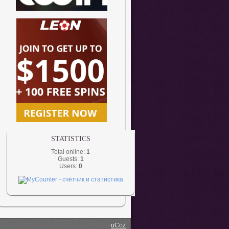
STATISTICS
Total online:
1
Guests:
1
Users:
0
uCoz