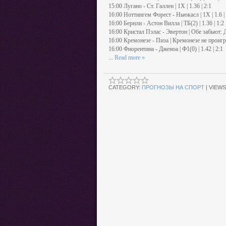
15:00 Лугано - Ст. Галлен | 1X | 1.36 | 2:1
16:00 Ноттингем Форест - Ньюкасл | 1X | 1.6 | 
16:00 Бернли - Астон Вилла | ТБ(2) | 1.36 | 1:2
16:00 Кристал Пэлас - Эвертон | Обе забьют: Да
16:00 Кремонезе - Пиза | Кремонезе не проиграе
16:00 Фиорентина - Дженоа | Ф1(0) | 1.42 | 2:1
...
Read more »
CATEGORY:
ПРОГНОЗЫ НА СПОРТ
|
VIEWS