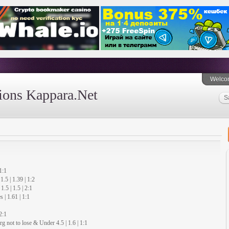
Welco
tions Kappara.Net
S
1:1
.5 | 1.39 | 1:2
1.5 | 1.5 | 2:1
 | 1.61 | 1:1
2:1
g not to lose & Under 4.5 | 1.6 | 1:1