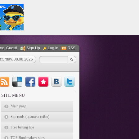
me
, Guest!
Sign Up
Log In
RSS
aturday, 08.08.2026
SITE MENU
Main page
Site rools (правила сайта)
Free betting tips
TOP Bookmakers sites