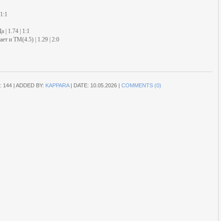
1:1
 | 1.74 | 1:1
т и ТМ(4.5) | 1.29 | 2:0
:
144
|
ADDED BY:
KAPPARA
|
DATE:
10.05.2026
|
COMMENTS (0)