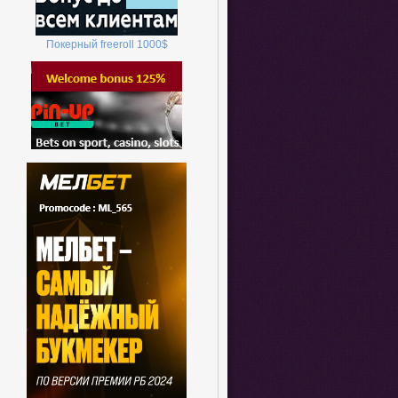
Покерный
freeroll
1000
$